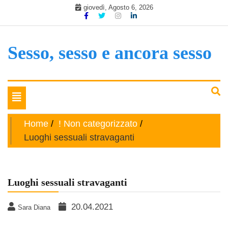
Skip
giovedì, Agosto 6, 2026
to
content
Sesso, sesso e ancora sesso
Toggle
navigation
Home
! Non categorizzato
Luoghi sessuali stravaganti
Luoghi sessuali stravaganti
20.04.2021
Sara Diana