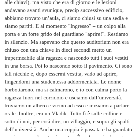
alle chiavi), ma visto che era di giorno e le lezioni
andavano avanti svunique, precip successivo edificio,
abbiamo trovato un’aula, ci siamo chiusi su una sedia e
siamo partiti. E al momento "Ingresso" – un colpo alla
porta e un forte grido del guardiano "aprire!". Restiamo
in silenzio. Ma sapevano che questo auditorium non era
chiuso con una chiave In dieci secondi metto un
impermeabile alla ragazza e nascondo tutti i suoi vestiti
in una borsa. Poi lo nascondo sotto il pavimento. Ci sono
tali nicchie e, dopo essermi vestita, vado ad aprire,
fingendomi una studentessa addormentata. Le nonne
borbottarono, ma si calmarono, e io con calma porto la
ragazza fuori nel corridoio e usciamo dall’università.
troviamo un albero e vicino ad esso e iniziamo a parlare
orale. Inoltre, era un Vladik. Tutto lì è sulle colline e
sotto di noi, per così dire, un villaggio, e sopra gli spalti
dell’università. Anche una coppia è passata e ha guardato