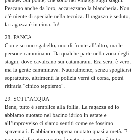
palude. Sul ponte, che sono nei villaggi sugli stagni.
Pescano anche da loro, accarezzano la biancheria. Non
c’è niente di speciale nella tecnica. Il ragazzo è seduto,
la ragazza è in cima. In!
28. PANCA
Come su uno sgabello, uno di fronte all’altro, ma le
persone camminano. Da qualche parte nella zona degli
stagni, dove cavalcano sui catamarani. Era sera, è vero,
ma la gente camminava. Naturalmente, senza spogliarsi
soprattutto, altrimenti la polizia verrà di corsa, potrà
ritirarla "cinico teppismo".
29. SOTT’ACQUA
Bene, tutto è semplice alla follia. La ragazza ed io
abbiamo nuotato nel bacino idrico in estate e
all’improvviso ci siamo sentiti come se fossimo
spaventati. E abbiamo appena nuotato quasi a metà. E
non puoi discutere contro la natura – questo è tutto.