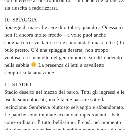
con interesse al nostro incontro. È un bene che la ragazza
sia riuscita a raddrizzarsi.
10. SPIAGGIA
Spiagge di mare. Le sere di ottobre, quando a Odessa a)
non fa ancora molto freddo – a volte puoi anche
spogliarti b) i visitatori se ne sono andati quasi tutti c) fa
buio presto. C’è una spiaggia deserta, non troppo
ventosa. e il mantello del gentiluomo si sta diffondendo
nella sabbia
La presenza di letti a cavalletto
semplifica la situazione.
11. STADIO
Stadio deserto nel mezzo del parco. Tutti gli ingressi e le
uscite sono bloccati, ma è facile passare sotto la
recinzione. Sembrava piuttosto selvaggio e abbandonato.
Le panche sono impilate accanto al tapis roulant – beh,
come ordinato. È tutto bellissimo. E così, nel momento
più piccante, un padre e un bambino compaiono sul tapis