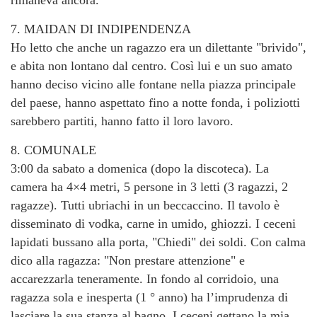
rimaneva ancora.
7. MAIDAN DI INDIPENDENZA
Ho letto che anche un ragazzo era un dilettante "brivido",
e abita non lontano dal centro. Così lui e un suo amato
hanno deciso vicino alle fontane nella piazza principale
del paese, hanno aspettato fino a notte fonda, i poliziotti
sarebbero partiti, hanno fatto il loro lavoro.
8. COMUNALE
3:00 da sabato a domenica (dopo la discoteca). La
camera ha 4×4 metri, 5 persone in 3 letti (3 ragazzi, 2
ragazze). Tutti ubriachi in un beccaccino. Il tavolo è
disseminato di vodka, carne in umido, ghiozzi. I ceceni
lapidati bussano alla porta, "Chiedi" dei soldi. Con calma
dico alla ragazza: "Non prestare attenzione" e
accarezzarla teneramente. In fondo al corridoio, una
ragazza sola e inesperta (1 ° anno) ha l’imprudenza di
lasciare la sua stanza al bagno. I ceceni gettano la mia