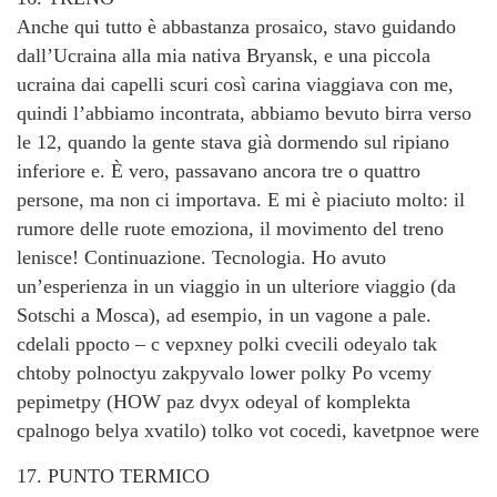
Anche qui tutto è abbastanza prosaico, stavo guidando
dall’Ucraina alla mia nativa Bryansk, e una piccola
ucraina dai capelli scuri così carina viaggiava con me,
quindi l’abbiamo incontrata, abbiamo bevuto birra verso
le 12, quando la gente stava già dormendo sul ripiano
inferiore e. È vero, passavano ancora tre o quattro
persone, ma non ci importava. E mi è piaciuto molto: il
rumore delle ruote emoziona, il movimento del treno
lenisce! Continuazione. Tecnologia. Ho avuto
un’esperienza in un viaggio in un ulteriore viaggio (da
Sotschi a Mosca), ad esempio, in un vagone a pale.
cdelali ppocto – c vepxney polki cvecili odeyalo tak
chtoby polnoctyu zakpyvalo lower polky Po vcemy
pepimetpy (HOW paz dvyx odeyal of komplekta
cpalnogo belya xvatilo) tolko vot cocedi, kavetpnoe were
17. PUNTO TERMICO