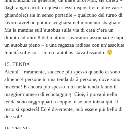
immondizia. In generale, un mare di brividi, sia diretti –
dagli angoli acuti di questi stessi dispositivi e altre varie
ghiandole;) sia in senso portatile – qualcuno del turno di
lavoro avrebbe potuto svegliarsi nel momento sbagliato.
Ma la mattina sull’autobus sulla via di casa c’era un
dipinto ad olio: 8 del mattino, lavoratori assonnati e cupi,
un autobus pieno – e una ragazza radiosa con un’assoluta
felicità sul viso. L’intero autobus stava fissando.
15. TENDA
Alcuni – raramente, succede più spesso quando ci sono
almeno 4 persone in una tenda da 2 persone, dove sono
insieme! E ancora più spesso tutti nella tenda fanno il
maggior numero di echotagging! Cioè, i giovani nella
tenda sono raggruppati a coppie, e se uno inizia qui, il
resto si sposterà! Ed è divertente, può essere più bello di
due soli!
16. TRENO