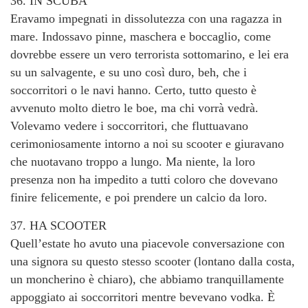
36. IN SCUBA
Eravamo impegnati in dissolutezza con una ragazza in
mare. Indossavo pinne, maschera e boccaglio, come
dovrebbe essere un vero terrorista sottomarino, e lei era
su un salvagente, e su uno così duro, beh, che i
soccorritori o le navi hanno. Certo, tutto questo è
avvenuto molto dietro le boe, ma chi vorrà vedrà.
Volevamo vedere i soccorritori, che fluttuavano
cerimoniosamente intorno a noi su scooter e giuravano
che nuotavano troppo a lungo. Ma niente, la loro
presenza non ha impedito a tutti coloro che dovevano
finire felicemente, e poi prendere un calcio da loro.
37. HA SCOOTER
Quell’estate ho avuto una piacevole conversazione con
una signora su questo stesso scooter (lontano dalla costa,
un moncherino è chiaro), che abbiamo tranquillamente
appoggiato ai soccorritori mentre bevevano vodka. È