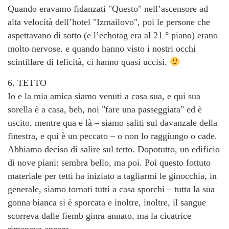
Quando eravamo fidanzati "Questo" nell’ascensore ad
alta velocità dell’hotel "Izmailovo", poi le persone che
aspettavano di sotto (e l’echotag era al 21 ° piano) erano
molto nervose. e quando hanno visto i nostri occhi
scintillare di felicità, ci hanno quasi uccisi.
6. TETTO
Io e la mia amica siamo venuti a casa sua, e qui sua
sorella è a casa, beh, noi "fare una passeggiata" ed è
uscito, mentre qua e là – siamo saliti sul davanzale della
finestra, e qui è un peccato – o non lo raggiungo o cade.
Abbiamo deciso di salire sul tetto. Dopotutto, un edificio
di nove piani: sembra bello, ma poi. Poi questo fottuto
materiale per tetti ha iniziato a tagliarmi le ginocchia, in
generale, siamo tornati tutti a casa sporchi – tutta la sua
gonna bianca si è sporcata e inoltre, inoltre, il sangue
scorreva dalle fiemb ginra annato, ma la cicatrice