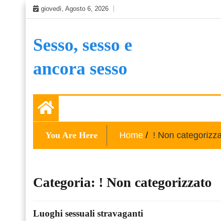
Skip
giovedì, Agosto 6, 2026
to
content
Sesso, sesso e
ancora sesso
You Are Here
Home
! Non categorizz
Categoria:
! Non categorizzato
Luoghi sessuali stravaganti