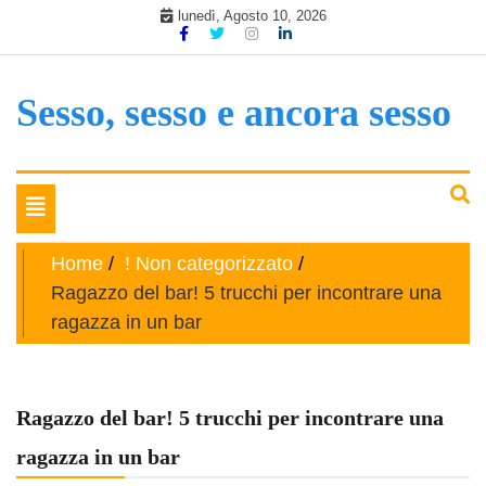
Skip
lunedì, Agosto 10, 2026
to
content
Sesso, sesso e ancora sesso
Toggle
navigation
Home
! Non categorizzato
Ragazzo del bar! 5 trucchi per incontrare una
ragazza in un bar
Ragazzo del bar! 5 trucchi per incontrare una
ragazza in un bar