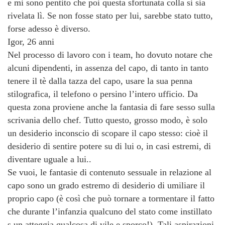
e mi sono pentito che poi questa sfortunata colla si sia
rivelata lì. Se non fosse stato per lui, sarebbe stato tutto,
forse adesso è diverso.
Igor, 26 anni
Nel processo di lavoro con i team, ho dovuto notare che
alcuni dipendenti, in assenza del capo, di tanto in tanto
tenere il tè dalla tazza del capo, usare la sua penna
stilografica, il telefono o persino l’intero ufficio. Da
questa zona proviene anche la fantasia di fare sesso sulla
scrivania dello chef. Tutto questo, grosso modo, è solo
un desiderio inconscio di scopare il capo stesso: cioè il
desiderio di sentire potere su di lui o, in casi estremi, di
diventare uguale a lui..
Se vuoi, le fantasie di contenuto sessuale in relazione al
capo sono un grado estremo di desiderio di umiliare il
proprio capo (è così che può tornare a tormentare il fatto
che durante l’infanzia qualcuno del stato come instillato
s un atteggia qualcosa di vile e sporco!). Tali aspirazioni