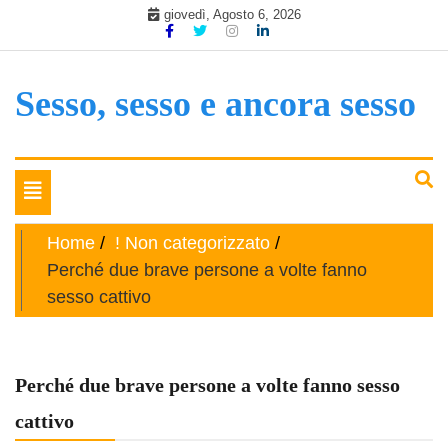
Skip
giovedì, Agosto 6, 2026
to
content
Sesso, sesso e ancora sesso
Toggle
navigation
Home
! Non categorizzato
Perché due brave persone a volte fanno
sesso cattivo
Perché due brave persone a volte fanno sesso
cattivo