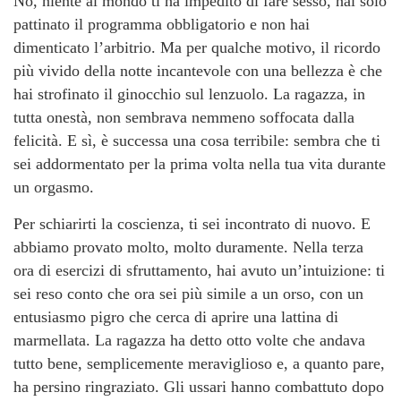
No, niente al mondo ti ha impedito di fare sesso, hai solo
pattinato il programma obbligatorio e non hai
dimenticato l’arbitrio. Ma per qualche motivo, il ricordo
più vivido della notte incantevole con una bellezza è che
hai strofinato il ginocchio sul lenzuolo. La ragazza, in
tutta onestà, non sembrava nemmeno soffocata dalla
felicità. E sì, è successa una cosa terribile: sembra che ti
sei addormentato per la prima volta nella tua vita durante
un orgasmo.
Per schiarirti la coscienza, ti sei incontrato di nuovo. E
abbiamo provato molto, molto duramente. Nella terza
ora di esercizi di sfruttamento, hai avuto un’intuizione: ti
sei reso conto che ora sei più simile a un orso, con un
entusiasmo pigro che cerca di aprire una lattina di
marmellata. La ragazza ha detto otto volte che andava
tutto bene, semplicemente meraviglioso e, a quanto pare,
ha persino ringraziato. Gli ussari hanno combattuto dopo