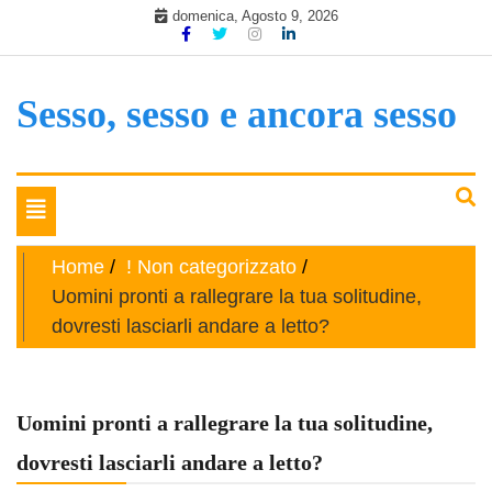
Skip
domenica, Agosto 9, 2026
to
content
Sesso, sesso e ancora sesso
Toggle
navigation
Home
! Non categorizzato
Uomini pronti a rallegrare la tua solitudine,
dovresti lasciarli andare a letto?
Uomini pronti a rallegrare la tua solitudine,
dovresti lasciarli andare a letto?